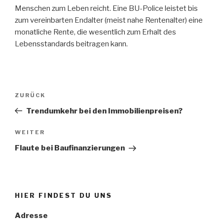
Menschen zum Leben reicht. Eine BU-Police leistet bis
zum vereinbarten Endalter (meist nahe Rentenalter) eine
monatliche Rente, die wesentlich zum Erhalt des
Lebensstandards beitragen kann.
Beitragsnavigation
Vorheriger
ZURÜCK
Beitrag
Trendumkehr bei den Immobilienpreisen?
Nächster
WEITER
Beitrag
Flaute bei Baufinanzierungen
HIER FINDEST DU UNS
Adresse