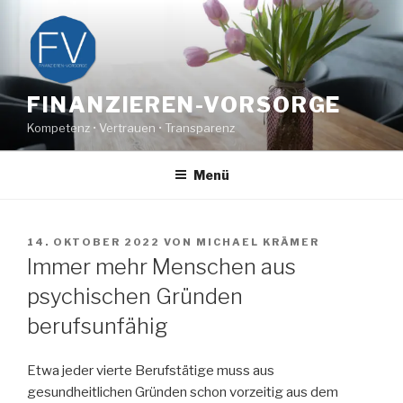
Zum
Inhalt
springen
FINANZIEREN-VORSORGE
Kompetenz • Vertrauen • Transparenz
Menü
VERÖFFENTLICHT
14. OKTOBER 2022
VON
MICHAEL KRÄMER
AM
Immer mehr Menschen aus
psychischen Gründen
berufsunfähig
Etwa jeder vierte Berufstätige muss aus
gesundheitlichen Gründen schon vorzeitig aus dem